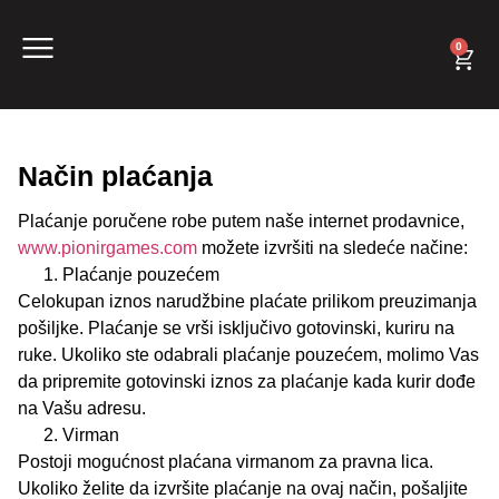
0
Način plaćanja
Plaćanje poručene robe putem naše internet prodavnice,
www.pionirgames.com
možete izvršiti na sledeće načine:
Plaćanje pouzećem
Celokupan iznos narudžbine plaćate prilikom preuzimanja
pošiljke. Plaćanje se vrši isključivo gotovinski, kuriru na
ruke. Ukoliko ste odabrali plaćanje pouzećem, molimo Vas
da pripremite gotovinski iznos za plaćanje kada kurir dođe
na Vašu adresu.
Virman
Postoji mogućnost plaćana virmanom za pravna lica.
Ukoliko želite da izvršite plaćanje na ovaj način, pošaljite