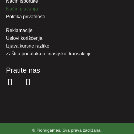
Način isporuke
Način plaćanja
Politika privatnosti
Reklamacije
Uslovi korišćenja
Izjava kursne razlike
Zaštita podataka o finasijskoj transakciji
Pratite nas
© Pionirgames. Sva prava zadržana.