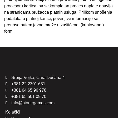
procesoru kartica, pa se kompletan proces naplate obavlja
na stranicama pružaoca platnih usluga. Prilikom unošenja
podataka o platnoj kartici, poverljive informacije se
prenose putem javne mreže u zaštićenoj (kriptovanoj)
formi
Srbija-Vojka, Cara Dušana 4
+381 22 2301 631
+381 64 65 96 978
+381 65 501 09 70
info@pionirgames.com
Kolačići