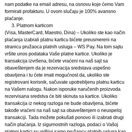
nam podatke na email adresu, na osnovu koje ćemo Vam
formirati profakturu. U ovom slučaju je 100% avansno
plaćanje.
Platnom karticom
(Visa, MasterCard, Maestro, Dina) – Ukoliko ste kao način
plaćanja izabrali platnu karticu bićete preusmereni na
stranicu pružaoca platnih usluga – WS Pay. Na tom sajtu
vršite unos podataka Vaše platne kartice. Ukoliko je
transakcija izvršena, bićete vraćeni na naš sajt sa
obaveštenjem da je rezervacija sredstava uspešno
obavljena i tu ćete imati mogućnost da, ukoliko ste
registrovani korisnik, sačuvate upotrebljenu platnu karticu
na Vašem nalogu. Nakon isporuke naručenih proizvoda
rezervisana sredstva će biti skinuta sa kartice. Ukoliko
transakcija iz nekog razloga ne bude obavljena, bićete
takođe vraćeni na naš sajt sa obaveštenjem o neuspeloj
transakciji. Tada možete pokušati ponovo ili izabrati drugi
način plaćanja. Iz sigurnostnih razloga, podaci o Vašoj
platnoj kartici su vidljivi samo pružaocu platnih usluga kao