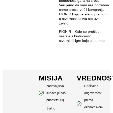
budućnost igara na sreću.
Verujemo da vam nije potrebna
samo sreća, već i kompanija
PIONIR koja će sreću pretvoriti
u stvarnost kakvu ste uvek
želeli.
PIONIR – Gde se prošlost
sastaje s budućnošću,
stvarajući igre koje se pamte.
MISIJA
VREDNOS
Zadovoljstvo
Društvena
kupaca je naš
odgovornost
prioritetni cilj.
prema
ekonomskom
Stalno