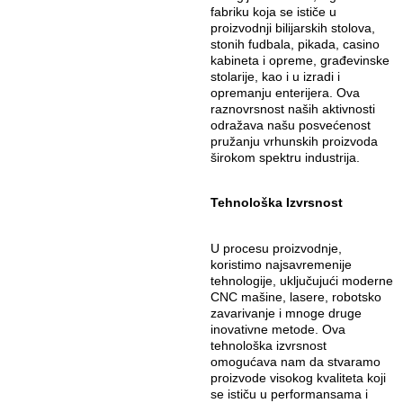
fabriku koja se ističe u
proizvodnji bilijarskih stolova,
stonih fudbala, pikada, casino
kabineta i opreme, građevinske
stolarije, kao i u izradi i
opremanju enterijera. Ova
raznovrsnost naših aktivnosti
odražava našu posvećenost
pružanju vrhunskih proizvoda
širokom spektru industrija.
Tehnološka Izvrsnost
U procesu proizvodnje,
koristimo najsavremenije
tehnologije, uključujući moderne
CNC mašine, lasere, robotsko
zavarivanje i mnoge druge
inovativne metode. Ova
tehnološka izvrsnost
omogućava nam da stvaramo
proizvode visokog kvaliteta koji
se ističu u performansama i