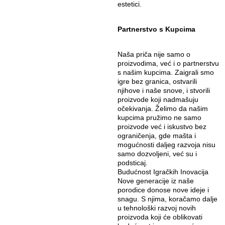
estetici.
Partnerstvo s Kupcima
Naša priča nije samo o
proizvodima, već i o partnerstvu
s našim kupcima. Zaigrali smo
igre bez granica, ostvarili
njihove i naše snove, i stvorili
proizvode koji nadmašuju
očekivanja. Želimo da našim
kupcima pružimo ne samo
proizvode već i iskustvo bez
ograničenja, gde mašta i
mogućnosti daljeg razvoja nisu
samo dozvoljeni, već su i
podsticaj.
Budućnost Igračkih Inovacija
Nove generacije iz naše
porodice donose nove ideje i
snagu. S njima, koračamo dalje
u tehnološki razvoj novih
proizvoda koji će oblikovati