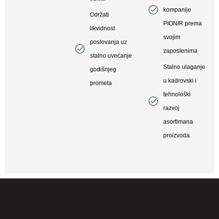
kompanije
Održati
PIONIR prema
likvidnost
svojim
poslovanja uz
zaposlenima
stalno uvećanje
Stalno ulaganje
godišnjeg
u kadrovski i
prometa
tehnološki
razvoj
asortimana
proizvoda