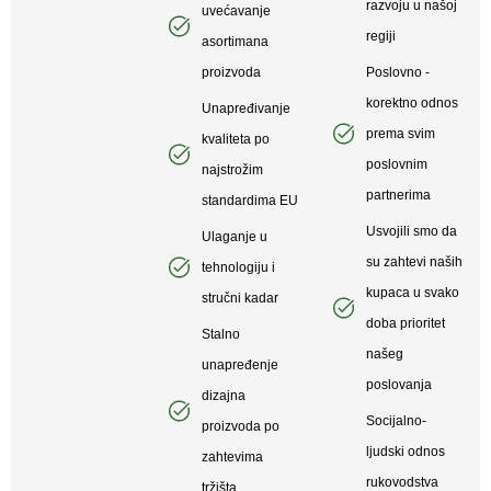
razvoju u našoj
uvećavanje
regiji
asortimana
proizvoda
Poslovno -
korektno odnos
Unapređivanje
prema svim
kvaliteta po
poslovnim
najstrožim
partnerima
standardima EU
Usvojili smo da
Ulaganje u
su zahtevi naših
tehnologiju i
kupaca u svako
stručni kadar
doba prioritet
Stalno
našeg
unapređenje
poslovanja
dizajna
Socijalno-
proizvoda po
ljudski odnos
zahtevima
rukovodstva
tržišta