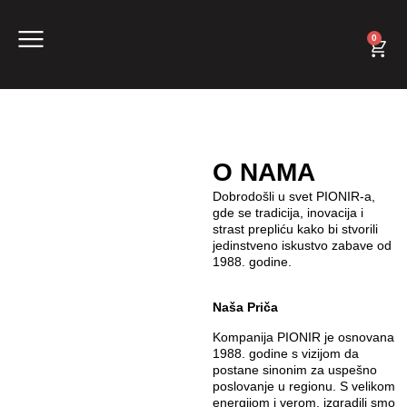
0
O NAMA
Dobrodošli u svet PIONIR-a,
gde se tradicija, inovacija i
strast prepliću kako bi stvorili
jedinstveno iskustvo zabave od
1988. godine.
Naša Priča
Kompanija PIONIR je osnovana
1988. godine s vizijom da
postane sinonim za uspešno
poslovanje u regionu. S velikom
energijom i verom, izgradili smo