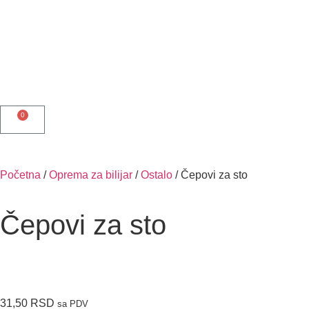
0
Početna
/
Oprema za bilijar
/
Ostalo
/ Čepovi za sto
Čepovi za sto
31,50
RSD
sa PDV