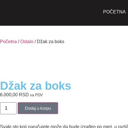
POČETNA
Početna
/
Ostalo
/ Džak za boks
Džak za boks
6.000,00
RSD
sa PDV
Dodaj u korpu
Svaki sto koji naručujete može da bude izrađen po meri, u različ