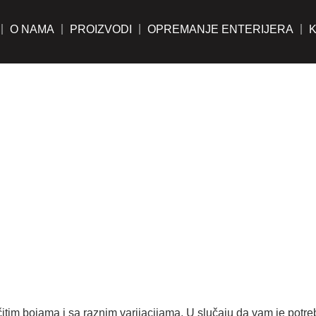
O NAMA
PROIZVODI
OPREMANJE ENTERIJERA
itim bojama i sa raznim varijacijama. U slučaju da vam je potreb