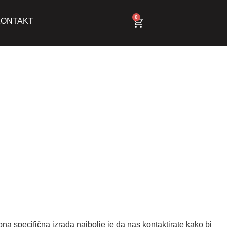
0
KONTAKT
na specifična izrada najbolje je da nas kontaktirate kako bi