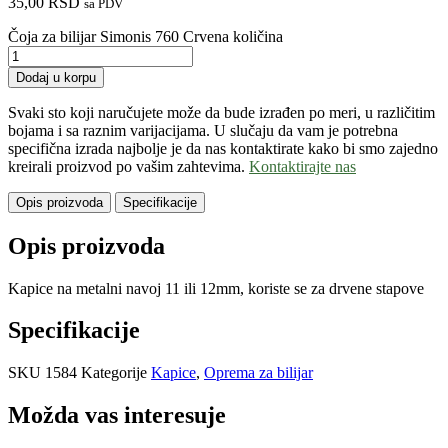
35,00
RSD
sa PDV
Čoja za bilijar Simonis 760 Crvena količina
Dodaj u korpu
Svaki sto koji naručujete može da bude izrađen po meri, u različitim
bojama i sa raznim varijacijama. U slučaju da vam je potrebna
specifična izrada najbolje je da nas kontaktirate kako bi smo zajedno
kreirali proizvod po vašim zahtevima.
Kontaktirajte nas
Opis proizvoda
Specifikacije
Opis proizvoda
Kapice na metalni navoj 11 ili 12mm, koriste se za drvene stapove
Specifikacije
SKU
1584
Kategorije
Kapice
,
Oprema za bilijar
Možda vas interesuje