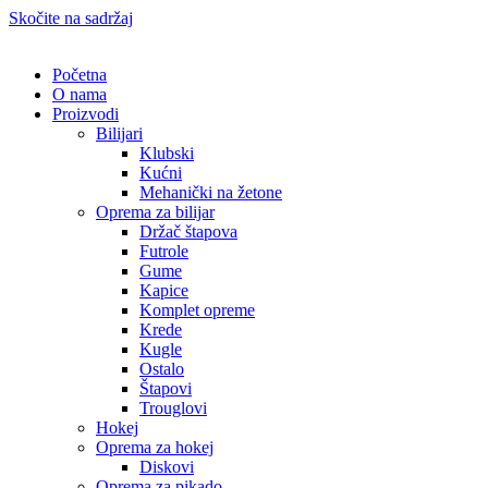
Skočite na sadržaj
Početna
O nama
Proizvodi
Bilijari
Klubski
Kućni
Mehanički na žetone
Oprema za bilijar
Držač štapova
Futrole
Gume
Kapice
Komplet opreme
Krede
Kugle
Ostalo
Štapovi
Trouglovi
Hokej
Oprema za hokej
Diskovi
Oprema za pikado