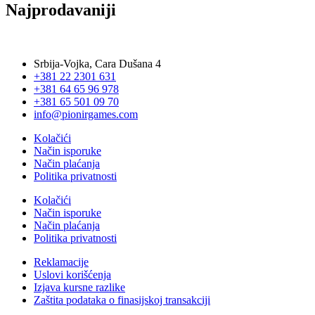
Najprodavaniji
Srbija-Vojka, Cara Dušana 4
+381 22 2301 631
+381 64 65 96 978
+381 65 501 09 70
info@pionirgames.com
Kolačići
Način isporuke
Način plaćanja
Politika privatnosti
Kolačići
Način isporuke
Način plaćanja
Politika privatnosti
Reklamacije
Uslovi korišćenja
Izjava kursne razlike
Zaštita podataka o finasijskoj transakciji