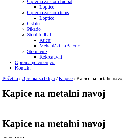
Oprema za stoni fudbal
Loptice
Oprema za stoni tenis
Loptice
Ostalo
Pikado
Stoni fudbal
Kućni
Mehanički na žetone
Stoni tenis
Rekreativni
Opremanje enterijera
Kontakt
Početna
/
Oprema za bilijar
/
Kapice
/ Kapice na metalni navoj
Kapice na metalni navoj
Kapice na metalni navoj