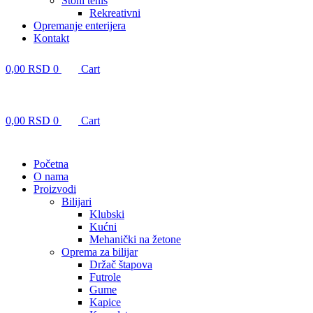
Stoni tenis
Rekreativni
Opremanje enterijera
Kontakt
0,00
RSD
0
Cart
0,00
RSD
0
Cart
Početna
O nama
Proizvodi
Bilijari
Klubski
Kućni
Mehanički na žetone
Oprema za bilijar
Držač štapova
Futrole
Gume
Kapice