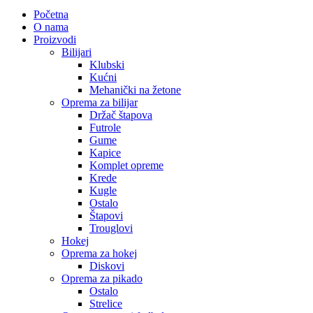
Početna
O nama
Proizvodi
Bilijari
Klubski
Kućni
Mehanički na žetone
Oprema za bilijar
Držač štapova
Futrole
Gume
Kapice
Komplet opreme
Krede
Kugle
Ostalo
Štapovi
Trouglovi
Hokej
Oprema za hokej
Diskovi
Oprema za pikado
Ostalo
Strelice