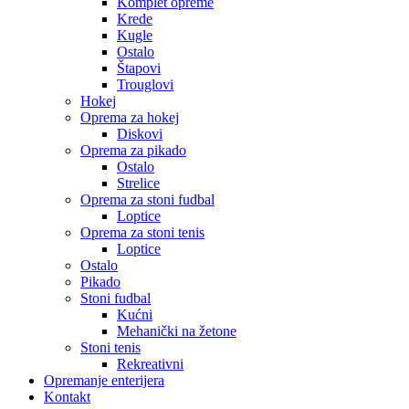
Komplet opreme
Krede
Kugle
Ostalo
Štapovi
Trouglovi
Hokej
Oprema za hokej
Diskovi
Oprema za pikado
Ostalo
Strelice
Oprema za stoni fudbal
Loptice
Oprema za stoni tenis
Loptice
Ostalo
Pikado
Stoni fudbal
Kućni
Mehanički na žetone
Stoni tenis
Rekreativni
Opremanje enterijera
Kontakt