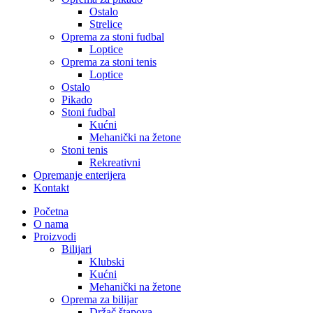
Ostalo
Strelice
Oprema za stoni fudbal
Loptice
Oprema za stoni tenis
Loptice
Ostalo
Pikado
Stoni fudbal
Kućni
Mehanički na žetone
Stoni tenis
Rekreativni
Opremanje enterijera
Kontakt
Početna
O nama
Proizvodi
Bilijari
Klubski
Kućni
Mehanički na žetone
Oprema za bilijar
Držač štapova