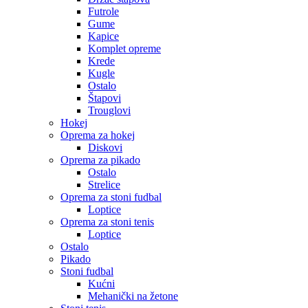
Futrole
Gume
Kapice
Komplet opreme
Krede
Kugle
Ostalo
Štapovi
Trouglovi
Hokej
Oprema za hokej
Diskovi
Oprema za pikado
Ostalo
Strelice
Oprema za stoni fudbal
Loptice
Oprema za stoni tenis
Loptice
Ostalo
Pikado
Stoni fudbal
Kućni
Mehanički na žetone