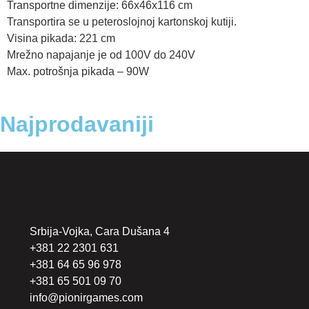
Transportne dimenzije: 66x46x116 cm
Transportira se u peteroslojnoj kartonskoj kutiji.
Visina pikada: 221 cm
Mrežno napajanje je od 100V do 240V
Max. potrošnja pikada – 90W
Najprodavaniji
Srbija-Vojka, Cara Dušana 4
+381 22 2301 631
+381 64 65 96 978
+381 65 501 09 70
info@pionirgames.com