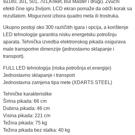
su180, 301, 501, 701,Kriket, Bul Master i drugi). Zvučni
efekti čine igru življom. LCD ekran pomaže da održi korak sa
rezultatom. Mogucnost izbora quadro meta ili trostruka.
Ukupno postoji oko 300 različitih igara i opcija, a korištenje
LED tehnologije garantira nisku energetsku potrošnju
aparata. Tehnička izvedba elektronskog pikada osigurava
male transportne dimenzije (jednostavno sklapanje i
transport).
FULL LED tehnologija (niska potrošnja el.energije)
Jednostavno sklapanje i transport
Jednostavna zamjena tipa mete (XDARTS STEEL)
Tehničke karakteristike
Širina pikada: 66 cm
Dubina pikada: 46 cm
Visina pikada: 221 cm
Težina pikada: 75 kg
Težina pikada bez stalka: 40 kg